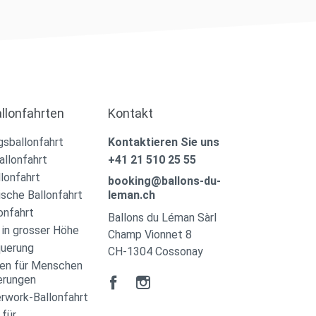
llonfahrten
Kontakt
sballonfahrt
Kontaktieren Sie uns
llonfahrt
+41 21 510 25 55
lonfahrt
booking@ballons-du-
sche Ballonfahrt
leman.ch
onfahrt
Ballons du Léman Sàrl
 in grosser Höhe
Champ Vionnet 8
querung
CH-1304 Cossonay
ten für Menschen
erungen
rwork-Ballonfahrt
 für