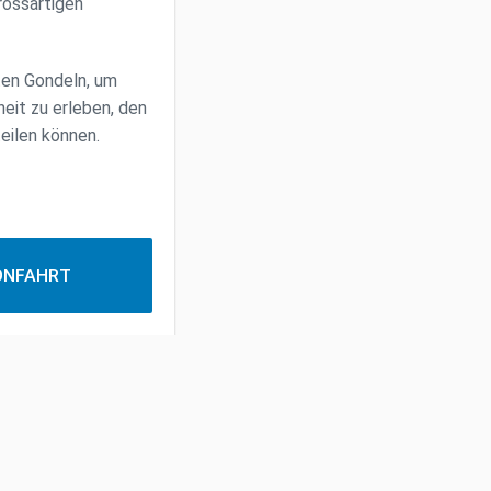
rossartigen
ten Gondeln, um
eit zu erleben, den
teilen können.
LONFAHRT