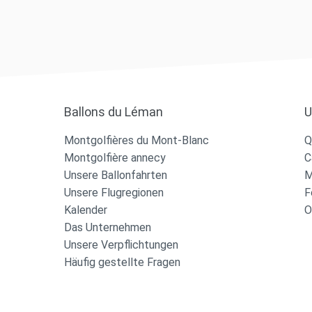
Ballons du Léman
U
Montgolfières du Mont-Blanc
Q
Montgolfière annecy
C
Unsere Ballonfahrten
M
Unsere Flugregionen
F
Kalender
O
Das Unternehmen
Unsere Verpflichtungen
Häufig gestellte Fragen