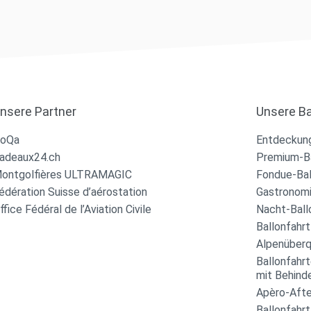
nsere Partner
Unsere Ba
oQa
Entdeckung
adeaux24.ch
Premium-Ba
ontgolfières ULTRAMAGIC
Fondue-Bal
édération Suisse d’aérostation
Gastronomi
ffice Fédéral de l’Aviation Civile
Nacht-Ball
Ballonfahrt
Alpenüber
Ballonfahr
mit Behind
Apèro-Afte
Ballonfahrt