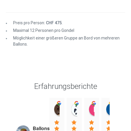
Preis pro Person:
CHF 475
.
Maximal 12 Personen pro Gondel
Möglichkeit einer größeren Gruppe an Bord von mehreren
Ballons.
Erfahrungsberichte
Gayle
Saphire Spring
Francois Gus
Mar
05:47 08 Jul 26
18:51 28 Jun 26
09:14 25 Jun 2
06:5
Ballons du