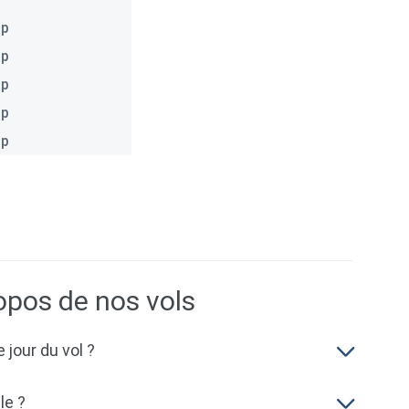
.p
.p
.p
.p
.p
opos de nos vols
 jour du vol ?
le ?