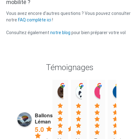
mobilité ?
Vous avez encore d’autres questions ? Vous pouvez consulter
notre
FAQ complète ici
!
Consultez également
notre blog
pour bien préparer votre vol
Témoignages
Gayle
Saphire Spring
Francois Gus
Mar
05:47 08 Jul 26
18:51 28 Jun 26
09:14 25 Jun 2
06:5
Ballons du
Léman
5.0